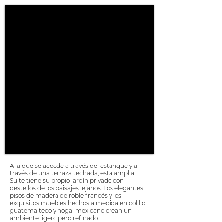
A la que se accede a través del estanque y a
través de una terraza techada, esta amplia
Suite tiene su propio jardín privado con
destellos de los paisajes lejanos. Los elegantes
pisos de madera de roble francés y los
exquisitos muebles hechos a medida en colillo
guatemalteco y nogal mexicano crean un
ambiente ligero pero refinado.