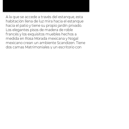
A la que se accede a través del estanque, esta
habitación llena de luz mira hacia el estanque
hacia el patio y tiene su propio jardín privado.
Los elegantes pisos de madera de roble
francés y los exquisitos muebles hechos a
medida en Rosa Morada mexicana y Nogal
mexicano crean un ambiente Scandizen. Tiene
dos camas Matrimoniales y un escritorio con
vista al estanque.
El baño con un cálido acabado en Tadelakt
tiene un armario y está equipado con una
bañera Sit-in.
the Moon Twin