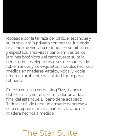
Rodeada por la terraza del patio, el estanque y
su propio jardín privado con terraza, luciendo
una enorme ventana redonda en su biblioteca
y espectaculares vistas panorámicas de los
jardines botánicos y el campo, esta suite lo
tiene todo. Los elegantes pisos de madera de
roble francés y los exquisitos muebles hechos a
medida en maderas Katalox, Nogal y Roble
crean un ambiente de calidad ligero pero
refinado.
Cuenta con una cama King Size, techos de
doble altura y su terraza mirador privada al
final del estanque. El baño tiene acabado
Tadelakt cálido tiene un armario generoso y
está equipado con una bañera y lavabo de
madera hechos a medida.
The Star Suite